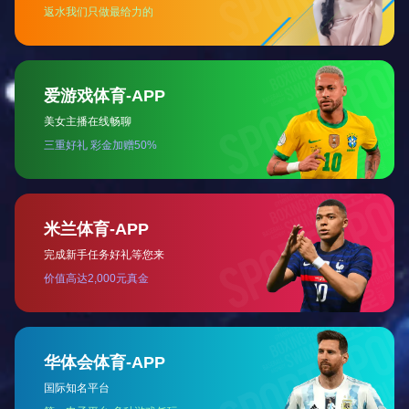
m)
质 量kg
900
该机是为太阳裙（又称喇叭群），180度大裁片，打褶定型设计的
变化3-45mm。
BY-516电脑压褶机优点：
1、 电脑压褶机生产的花样繁多，可以做扇型褶，也可以做风琴褶。
2、 简单方便，操作简单，技术人员可熟练的掌握其操作要领，短时间内
3、 电脑压褶机生出来的布料产品折型美观，同时设定8种大小褶型。
4、 通过磁浮实行准确控制。
加工成品展示