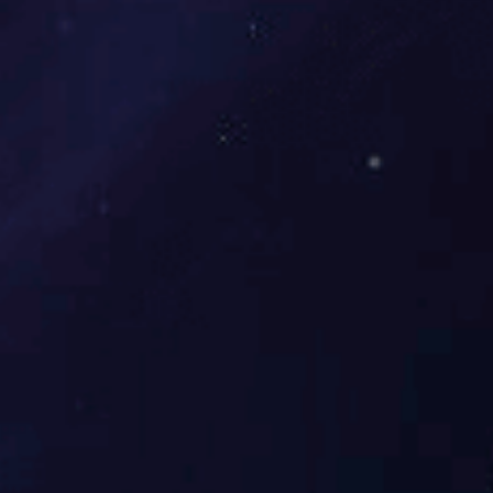
机器展示
视频展示