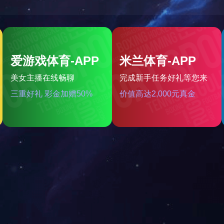
同，但是在结构部件上面的区别并不大，更加不要说是使用方法上的差别
的机身要定期的清洁，切屑垃圾要及时打扫干净，以防聚积多了影响生产
的就是将危险发生的可能性降低到较小，尽量避免各种事故以及危险的发
，哪些不该做的都要看仔细了，错误的使用褶景机可能会对设备运行造成
，但是对褶景机的伤害是比较大的，褶景机的价钱不菲，维修的话比较
的，如果使用者在使用的过程中不注意对褶景机进行维护的话，那么褶
小编分享给大家的关于延长褶景机寿命的方法，希望可以对各位读者们有
品。