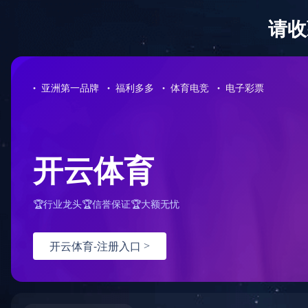
星空官方站网站登录入口
欢迎光临 星空官方站网站登录入口-星空online（中国） 官网！
星空官方站网站
关于我们
新闻动态
产品展示
登录入口