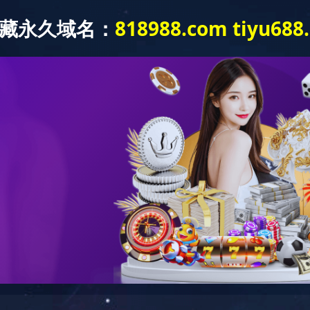
热门
景机
,
联系我们
在线留言
加工布样
样布展示