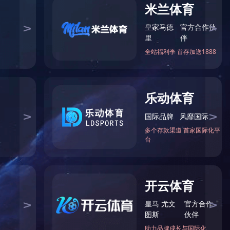
 发布时间：2020-07-16 09:58:50 浏览量：2639
较简单的，因此褶景机在服装制造行业上面的应用是非常多