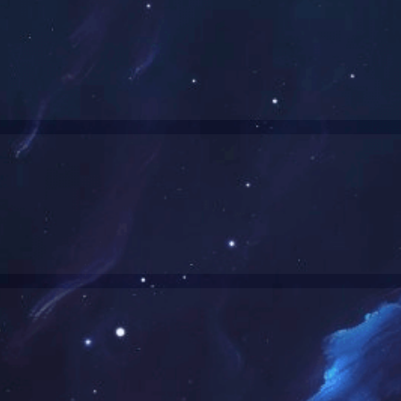
行业新闻
常见问题
e（中国）
>
行业新闻
延长褶景机寿命的方法
来源：本站 作者：星空官方站网站登录入口-星空online（中国）
得制作出来的服装更加的美观，是一种技术设备，但是它的使用也是比