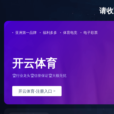
星空官方站网站登录入口
欢迎光临 星空官方站网站登录入口-星空online（中国） 官网！
星空官方站网站
关于我们
新闻动态
产品展示
登录入口