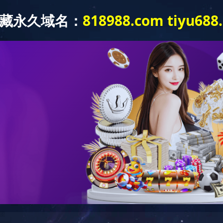
热门
景机
,
联系我们
在线留言
加工布样
样布展示