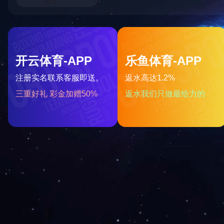
褶景机是服装行业经常会使用的一种机器，其能够将面料上
616型风琴裥摺景机、缩景星空官方站网站登录入口-星空o
家介绍一下褶景机的相关特征，大家感兴趣的话，可以在下
1、出料盘处的自动褶裥高度探测和控制。根据每一过滤产
2、褶景机为检测提供所有计算机控制的参数，并附加提供
3、生产褶裥更短的底部或褶裥更短的顶部类型。较短的褶
以上就是褶景机的一些特点，大家看完了文章的的，应该就
加得心应手。如果想了解褶景机的其他相关知识的话，可以
支持哦。
相关标签
相关产品