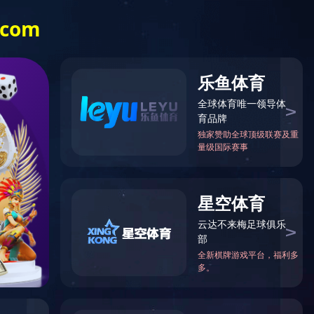
网站地图
企业邮箱
关键词：
星空官方站网站登录入口-星空online（中国）
,
压褶机
,
褶
摺景机
24小时咨询热线：