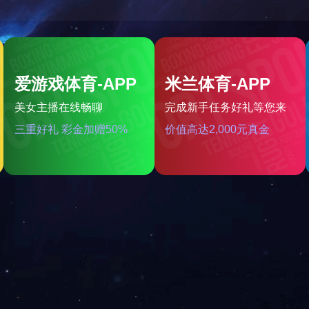
面打下很多的图案花样，使得制作出来的产品更加美观，是一项可以噗手
nline（中国） 、纵横景褶景机、立景褶景机型等，褶景机的机型是非
文中了解一下。
品各自能接受的耐力值，当使用褶景机时，可以输入褶景高度允许的偏
手工调节的参数，如来自顶部压力缸的反向压力的反压力值。
裥可以设计成中间的褶裥与标准褶裥交替的形式或者是过滤片边缘作为
已经了解的差不多的。对于接触服装这一行业的人来说，小编觉得了解
关注下我们的网站，因为小编会定期的更新文章，来让大家可以了解到更
上一篇：
压褶机维修方面的知
相关新闻