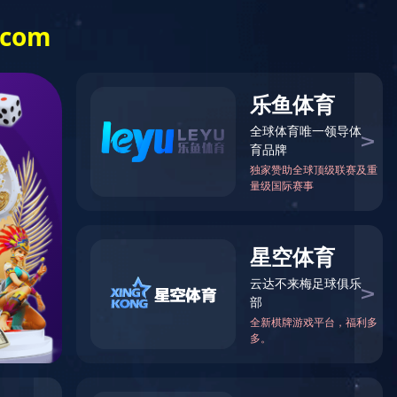
网站地图
企业邮箱
关键词：
星空官方站网站登录入口-星空online（中国）
,
压褶机
,
褶
摺景机
24小时咨询热线：