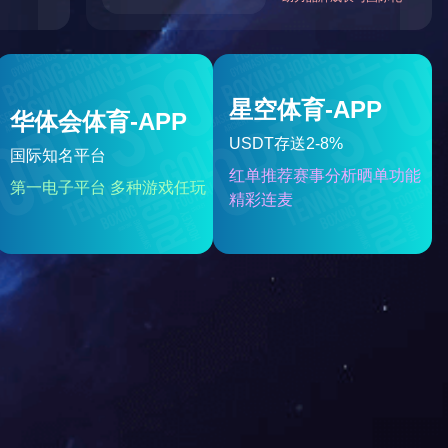
了，不管男女老少都是离不开服装的，大家购买服装也是又频繁
升，也让我们的星空官方站网站登录入口-星空online（中
型具体有什么用途呢?下面就由
星空官方站网站登录入口-星空