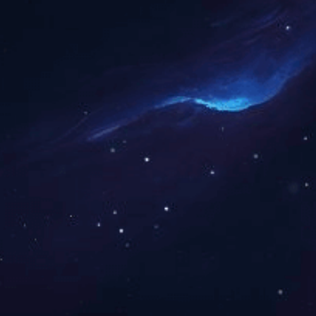
星空官方站网站登录入口-星空online（中国） 使用的地
录入口-星空online（中国） 的一种，该系列小方头型
缝制工厂都有的缝纫设备。
星空官方站网站登录入口-星空onl
录入口-星空online（中国） 适合于对薄或中厚装饰车缝
型凹凸花形，热定型后的面料大大增加弹性感和立体感，缩
看完上面的内容我们可以发现星空官方站网站登录入口-星空
大家用心的看完我们的文章，还有很多其他的知识我们在这
相关标签