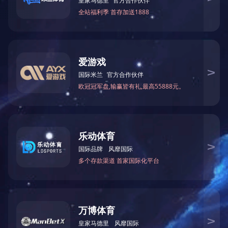
随着时代的发展，现在的厂家十分追求效率，在同样的时间里生产加工出
效率的需求，在这个电子产品占领人们生活的时代里，电子产品的崛起带动
了。现如今电子星空官方站网站登录入口-星空online（中国） 已经逐渐代
哪些先进的地方呢?下面就让
星空官方站网站登录入口-星空online（中