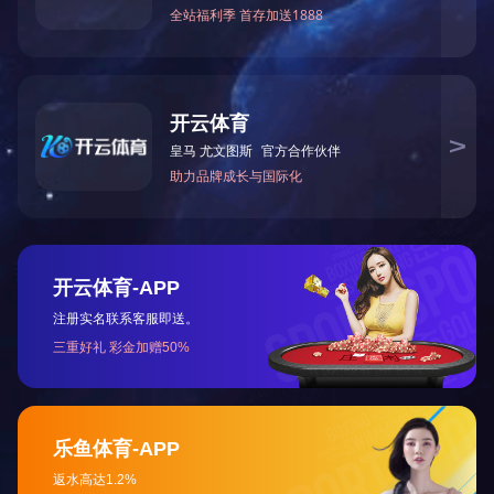
1、可以自行设置时间，减少了准备工序的时间;
2、可以满足新的过滤产品的需求;
3、降低了产品过滤的废品率，提高了合格率;
4、电子打摺机的部件形状可以储存到存储器中，随时使用随时调用，
5、开拓了过滤器产品的新局面，增大了过滤表面。
通过上面的介绍，相信大家对于电子星空官方站网站登录入口-星空onli
口-星空online（中国） 的确是先进了不少，所以也在市面上被很多的
星空官方站网站登录入口-星空online（中国） 、
褶景机
等，都可以拨打